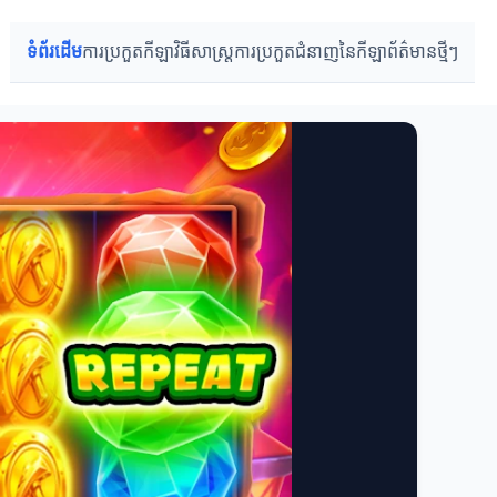
ទំព័រដើម
ការប្រកួតកីឡា
វិធីសាស្រ្តការប្រកួត
ជំនាញនៃកីឡា
ព័ត៌មានថ្មីៗ