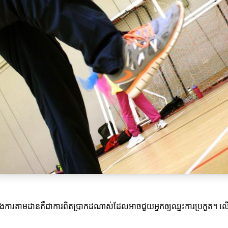
ិងការតាមដានគឺជាការពិតប្រាកដណាស់ដែលអាចជួយអ្នកឲ្យឈ្នះការប្រកួត។ ល