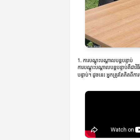
1. ការបណ្តុះបណ្តាលបន្តបន្ទាប់
ការបណ្តុះបណ្តាលបន្តបន្ទាប់គឺជាវ
បន្ទាប់។ ដូចនេះ អ្នកត្រូវតែគិតពី