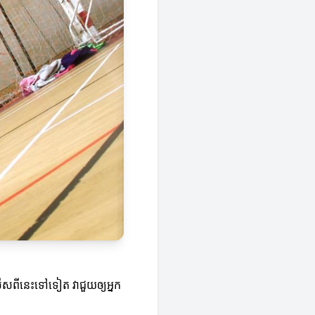
ើសពីនេះទៅទៀត វាជួយឲ្យអ្នក