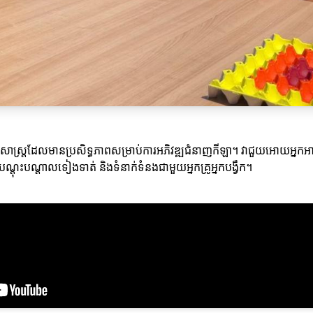
ិធីសាស្ត្រដែលមានប្រសិទ្ធភាពសម្រាប់ការអភិវឌ្ឍជំនាញកីឡា។ វាជួយអោយអ្នកអា
ការបណ្តុះបណ្តាលទៀងទាត់ និងទំនាក់ទំនងជាមួយអ្នកគ្រូអ្នកបង្វឹក។