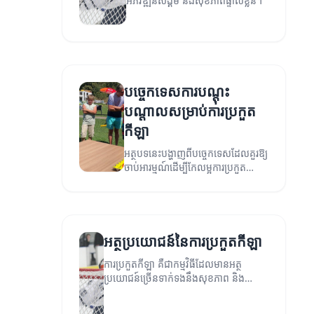
អភិវឌ្ឍន៍សង្គម និងសុខភាពផ្ទាល់ខ្លួន។
បច្ចេកទេសការបណ្តុះ
បណ្តាលសម្រាប់ការប្រកួត
កីឡា
អត្ថបទនេះបង្ហាញពីបច្ចេកទេសដែលគួរឱ្យ
ចាប់អារម្មណ៍ដើម្បីកែលម្អការប្រកួត
កីឡា។
អត្ថប្រយោជន៍នៃការប្រកួតកីឡា
ការប្រកួតកីឡា គឺជាកម្មវិធីដែលមានអត្ថ
ប្រយោជន៍ច្រើនទាក់ទងនឹងសុខភាព និង
សង្គម។ នៅក្នុងអត្ថបទនេះ យើងនឹងស្រាវជ្រាវ
អំពីអត្ថប្រយោជន៍នានារបស់ការប្រកួតកីឡា។