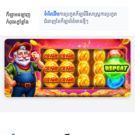
កីឡាអនឡាញ
ទំព័រដើម
ការប្រកួតកីឡា
វិធីសាស្រ្តការប្រកួត
កំពុងក្តៅខ្លាំង
ជំនាញនៃកីឡា
ព័ត៌មានថ្មីៗ