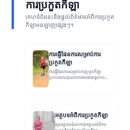
ការប្រកួតកីឡា
គេហទំព័រនេះនឹងផ្តល់ព័ត៌មានអំពីការប្រកួត
កីឡាអនឡាញផ្សេងៗ។
ការធ្វើផែនការសម្រាប់ការ
ប្រកួតកីឡា
ការធ្វើផែនការសម្រាប់ការប្រកួតកីឡា
ប្រកបដោយគុណភាពអាចធានានូវភាព
ជោគជ័យនៃព្រឹត្តិការណ៍។
អត្ថបទអំពីការប្រកួតកីឡា
សូមស្វាគមន៍មកកាន់អត្ថបទអំពីការ