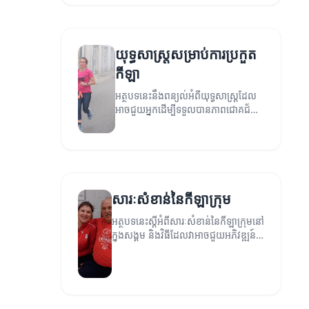
យុទ្ធសាស្ត្រសម្រាប់ការប្រកួត
កីឡា
អត្ថបទនេះនឹងពន្យល់អំពីយុទ្ធសាស្ត្រដែល
អាចជួយអ្នកដើម្បីទទួលបានភាពជោគជ័យ
ក្នុងការប្រកួតកីឡា។
សារៈសំខាន់នៃកីឡាក្រុម
អត្ថបទនេះស្ដីអំពីសារៈសំខាន់នៃកីឡាក្រុមនៅ
ក្នុងសង្គម និងវិធីដែលវាអាចជួយអភិវឌ្ឍន៍
សមត្ថភាពនៃការប្រកួតកីឡា។