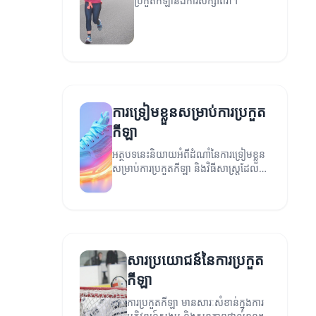
ប្រកួតកីឡានិងការសិក្សាពីវា។
ការទ្រៀមខ្លួនសម្រាប់ការប្រកួត
កីឡា
អត្ថបទនេះនិយាយអំពីដំណាំនៃការទ្រៀមខ្លួន
សម្រាប់ការប្រកួតកីឡា និងវិធីសាស្ត្រដែល
អាចជួយឱ្យអ្នកទទួលបានភាពជោគជ័យ។
សារប្រយោជន៍នៃការប្រកួត
កីឡា
ការប្រកួតកីឡា មានសារៈសំខាន់ក្នុងការ