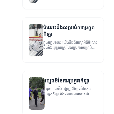
ចំណេះដឹងសម្រាប់ការប្រកួត
កីឡា
ក្នុងអត្ថបទនេះ យើងនឹងពិភាក្សាអំពីចំណេះ
ដឹងនិងយុទ្ធសាស្ត្រដែលត្រូវការ​សម្រាប់ការ
ប្រកួតកីឡា។
វប្បធម៍នៃការប្រកួតកីឡា
អត្ថបទនេះនឹងបង្ហាញពីវប្បធម៍នៃការ
ប្រកួតកីឡា និងផលប៉ះពាល់របស់វា
ទៅលើសង្គម។