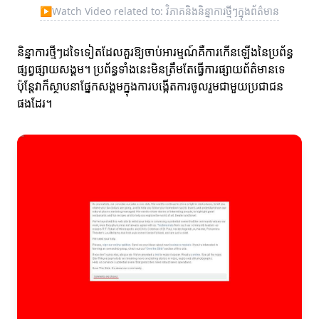
▶
Watch Video related to: វិភាគនិងនិន្នាការថ្មីៗក្នុងព័ត៌មាន
និន្នាការថ្មីៗដទៃទៀតដែលគួរឱ្យចាប់អារម្មណ៍គឺការកើនឡើងនៃប្រព័ន្ធ
ផ្សព្វផ្សាយសង្គម។ ប្រព័ន្ធទាំងនេះមិនត្រឹមតែធ្វើការផ្សាយព័ត៌មានទេ
ប៉ុន្តែវាក៏ស្ថាបនាផ្នែកសង្គមក្នុងការបង្កើតការចូលរួមជាមួយប្រជាជន
ផងដែរ។