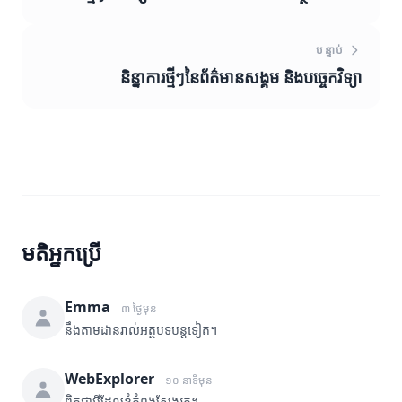
បន្ទាប់
និន្នាការថ្មីៗនៃព័ត៌មានសង្គម និងបច្ចេកវិទ្យា
មតិអ្នកប្រើ
Emma
៣ ថ្ងៃមុន
នឹងតាមដានរាល់អត្ថបទបន្តទៀត។
WebExplorer
១០ នាទីមុន
ពិតជាអ្វីដែលខ្ញុំកំពុងស្វែងរក។