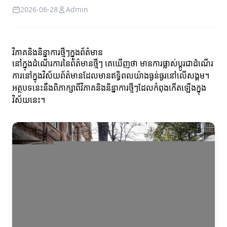
2026-06-28
Admin
វិភាគនិងនិន្នាការថ្មីៗក្នុងព័ត៌មាន
នៅក្នុងដំណើរការនៃព័ត៌មានថ្មីៗ គេឃើញថា មានការផ្លាស់ប្តូរជាដំណើរ
ការនៅក្នុងវិស័យព័ត៌មានដែលមានឥទ្ធិពលយ៉ាងធ្ងន់ធ្ងរនៅលើសង្គម។
អត្ថបទនេះនឹងពិភាក្សាពីវិភាគនិងនិន្នាការថ្មីៗដែលកំពុងកើតឡើងក្នុង
វិស័យនេះ។