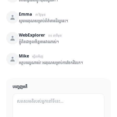
Emma
៣ ថ្ងៃមុន
សូមអរគុណសម្រាប់ព័ត៌មានដ៏ល្អនេះ។
WebExplorer
១០ នាទីមុន
ខ្ញុំពិតជាចូលចិត្តអានវាណាស់។
Mike
ម្សិលមិញ
អត្ថបទល្អណាស់! អរគុណសម្រាប់ការចែករំលែក។
បញ្ចេញមតិ