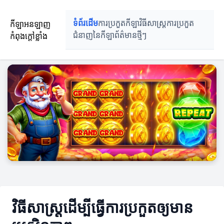
កីឡាអនឡាញ
ទំព័រដើម
ការប្រកួតកីឡា
វិធីសាស្រ្តការប្រកួត
កំពុងក្តៅខ្លាំង
ជំនាញនៃកីឡា
ព័ត៌មានថ្មីៗ
វិធីសាស្ត្រដើម្បីធ្វើការប្រកួតឲ្យមាន