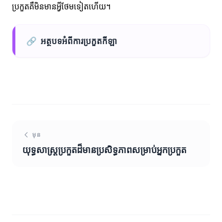
ប្រកួតគឺមិនមានអ្វីថែមទៀតហើយ។
🔗
អត្ថបទអំពីការប្រកួតកីឡា
មុន
យុទ្ធសាស្ត្រប្រកួតដ៏មានប្រសិទ្ធភាពសម្រាប់អ្នកប្រកួត