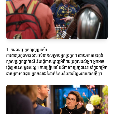
1. ការពារប្រកួតឲ្យល្អប្រសើរ
ការពារប្រកួតមានសារៈសំខាន់សម្រាប់អ្នកប្រកួត។ ដោយការអនុវត្តន៍
ក្បាលប្រកួតថ្នាក់លើ និងធ្វើការបង្ហាញអំពីការប្រកួតរបស់អ្នក អ្នកអាច
ធ្វើឲ្យមានលទ្ធផលល្អ។ ការប្រៀបធៀបពីការពារប្រកួតនេះនៅក្នុងកម្រិត
ជាធម្មតាអាចជួយអ្នកកសាងទំនាក់ទំនងនិងការស្វែងរកឱកាសថ្មីៗ។