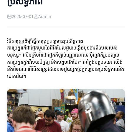
ប្រសិទ្ធភាព
2026-07-01
Admin
វិធីសាស្ត្រដើម្បីធ្វើការប្រកួតឲ្យមានប្រសិទ្ធភាព
ការប្រកួតគឺជាផ្នែកមួយនៃជីវិតដែលជួយបង្កើនមុខងារពិសេសរបស់
មនុស្ស។ វាមិនត្រឹមតែជាផ្នែកកីឡាប៉ុណ្ណោះនោះទេ ប៉ុន្តែវាក៏រួមបញ្ចូល
ការប្រកួតក្នុងវិស័យជំនួញ និងសង្គមផងដែរ។ នៅក្នុងអត្ថបទនេះ យើង
នឹងពិចារណាពីវិធីសាស្ត្រដែលអាចជួយអ្នកប្រកួតឲ្យមានប្រសិទ្ធភាពនិង
ជោគជ័យ។