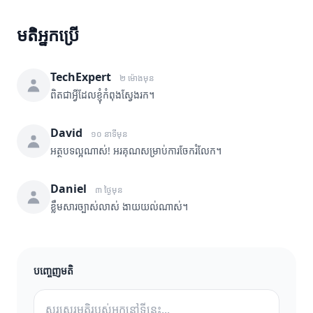
មតិអ្នកប្រើ
TechExpert
២ ម៉ោងមុន
ពិតជាអ្វីដែលខ្ញុំកំពុងស្វែងរក។
David
១០ នាទីមុន
អត្ថបទល្អណាស់! អរគុណសម្រាប់ការចែករំលែក។
Daniel
៣ ថ្ងៃមុន
ខ្លឹមសារច្បាស់លាស់ ងាយយល់ណាស់។
បញ្ចេញមតិ