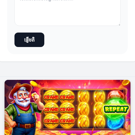
ផ្ញើមតិ