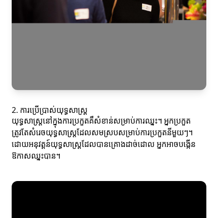
2. ការប្រើប្រាស់យុទ្ធសាស្ត្រ
យុទ្ធសាស្ត្រនៅក្នុងការប្រកួតគឺសំខាន់សម្រាប់ការឈ្នះ។ អ្នកប្រកួត
ត្រូវតែសំរេចយុទ្ធសាស្ត្រដែលសមស្របសម្រាប់ការប្រកួតនីមួយៗ។
ដោយអនុវត្តន៍យុទ្ធសាស្ត្រដែលបានគ្រោងដាច់ដោល អ្នកអាចបង្កើន
ឱកាសឈ្នះបាន។