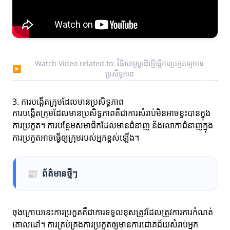
Watch Video related to: វិធីសាស្ត្រដើម្បីធ្វើការប្រកួតឲ្យមាន
▶
ប្រសិទ្ធភាព
3. ការបង្កើតក្រុមដែលមានប្រសិទ្ធភាព
ការបង្កើតក្រុមដែលមានប្រសិទ្ធភាពគឺជាការសំរាប់មិនអាចខ្វះបានក្នុង
ការប្រកួត។ ការបន្ថែមសមាជិកដែលមានជំនាញ និងលោកាជំនាញក្នុង
ការប្រកួតអាចធ្វើឲ្យក្រុមរបស់អ្នកខ្ពស់ឡើង។
📰
ព័ត៌មានថ្មីៗ
ចុងក្រោយនេះការប្រកួតគឺជាការទទួលខុសត្រូវដែលត្រូវការការកំណត់
គោលដៅ។ ការគ្រប់គ្រងការប្រកួតឲ្យមានការជោគជ័យសំរាប់អ្នក